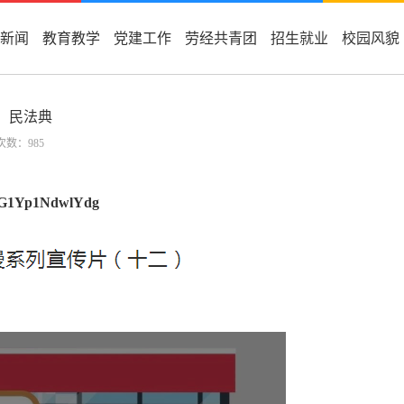
新闻
教育教学
党建工作
劳经共青团
招生就业
校园风貌
民法典
览次数：
985
MrG1Yp1NdwlYdg